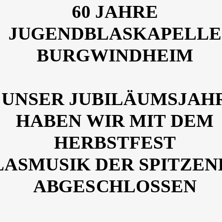
60 JAHRE
60 JAHRE
JUGENDBLASKAPELLE
JUGENDBLASKAPELLE
BURGWINDHEIM
BURGWINDHEIM
UNSER JUBILÄUMSJAH
UNSER JUBILÄUMSJAH
HABEN WIR MIT DEM
HABEN WIR MIT DEM
HERBSTFEST
HERBSTFEST
LASMUSIK DER SPITZE
LASMUSIK DER SPITZE
ABGESCHLOSSEN
ABGESCHLOSSEN