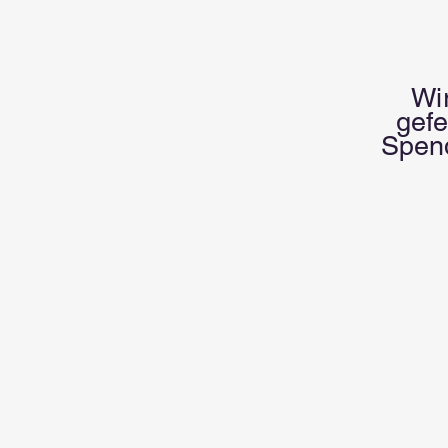
Wi
gefe
Spend