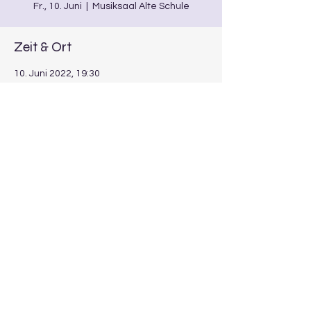
Fr., 10. Juni
  |  
Musiksaal Alte Schule
Zeit & Ort
10. Juni 2022, 19:30
Musiksaal Alte Schule, Burgwindheim
Diese Veranstaltung teilen