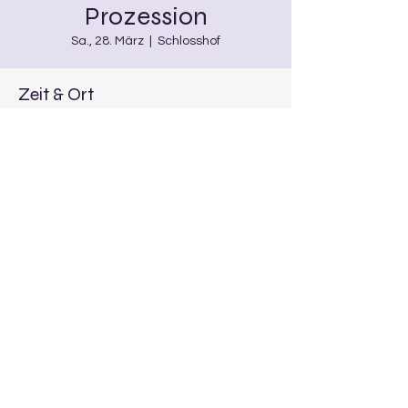
Prozession
Sa., 28. März
  |  
Schlosshof
Zeit & Ort
28. März 2026, 17:30 – 18:30
Schlosshof, Kirchpl. 6, 96154
Burgwindheim, Deutschland
Diese Veranstaltung teilen