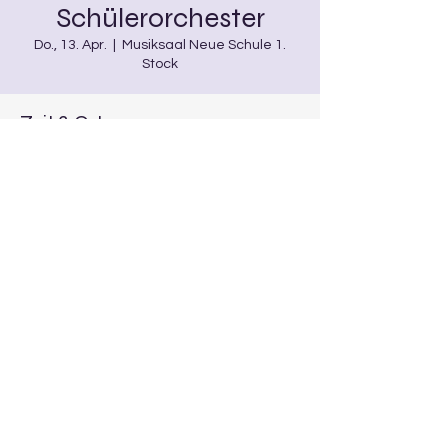
Schülerorchester
Do., 13. Apr.
  |  
Musiksaal Neue Schule 1.
Stock
Zeit & Ort
13. Apr. 2023, 18:00 – 19:00
Musiksaal Neue Schule 1. Stock,
Burgwindheim, Deutschland
Diese Veranstaltung teilen