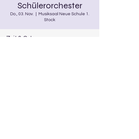
Schülerorchester
Do., 03. Nov.
  |  
Musiksaal Neue Schule 1.
Stock
Zeit & Ort
03. Nov. 2022, 18:00 – 19:00
Musiksaal Neue Schule 1. Stock,
Burgwindheim, Deutschland
Diese Veranstaltung teilen