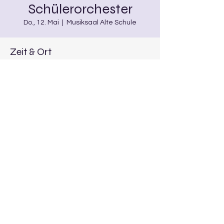
Schülerorchester
Do., 12. Mai
  |  
Musiksaal Alte Schule
Zeit & Ort
12. Mai 2022, 18:00 – 19:00
Musiksaal Alte Schule, Burgwindheim
Diese Veranstaltung teilen