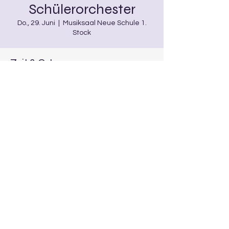
Schülerorchester
Do., 29. Juni
  |  
Musiksaal Neue Schule 1.
Stock
Zeit & Ort
29. Juni 2023, 18:00 – 19:00
Musiksaal Neue Schule 1. Stock,
Burgwindheim, Deutschland
Diese Veranstaltung teilen