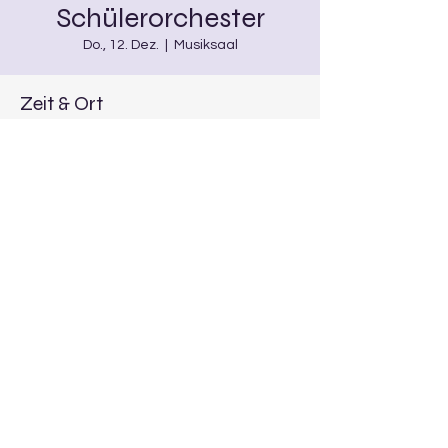
Schülerorchester
Do., 12. Dez.
  |  
Musiksaal
Zeit & Ort
12. Dez. 2024, 18:30 – 19:30
Musiksaal, Kirchpl. 6, 96154 Burgwindheim,
Deutschland
Diese Veranstaltung teilen