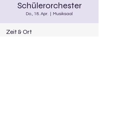
Schülerorchester
Do., 18. Apr.
  |  
Musiksaal
Zeit & Ort
18. Apr. 2024, 18:00 – 19:00
Musiksaal, 96 Burgwindheim, Deutschland
Diese Veranstaltung teilen