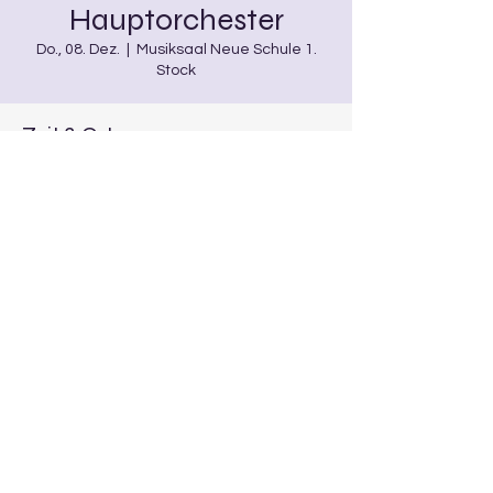
Hauptorchester
Do., 08. Dez.
  |  
Musiksaal Neue Schule 1.
Stock
Zeit & Ort
08. Dez. 2022, 20:00
Musiksaal Neue Schule 1. Stock,
Burgwindheim, Deutschland
Diese Veranstaltung teilen