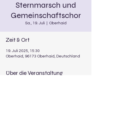
Sternmarsch und
Gemeinschaftschor
Sa., 19. Juli
  |  
Oberhaid
Zeit & Ort
19. Juli 2025, 15:30
Oberhaid, 96173 Oberhaid, Deutschland
Über die Veranstaltung
Anzugsordnung: schwarz/weiß bzw. Dirndl
Noten: MB grün mit Gemeinschaftschor 
Abfahrt am Schulplatz um 15:30 Uhr
Aufstellung in Oberhaid in der Straße 
Weide, Festzugnummer A5 ab 16:30 Uhr
Sternmarsch um 17:00 Uhr
anschl. Gemeinschaftschor