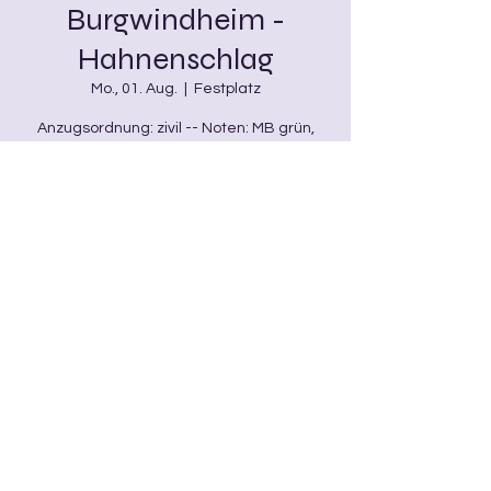
Burgwindheim -
Hahnenschlag
Mo., 01. Aug.
  |  
Festplatz
Anzugsordnung: zivil -- Noten: MB grün,
KWL
Zeit & Ort
01. Aug. 2022, 16:00
Festplatz, Burgwindheim, Deutschland
Diese Veranstaltung teilen