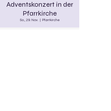
Adventskonzert in der
Pfarrkirche
So., 29. Nov.
  |  
Pfarrkirche
Zeit & Ort
29. Nov. 2026, 00:00
Pfarrkirche, 96 Burgwindheim,
Deutschland
Diese Veranstaltung teilen