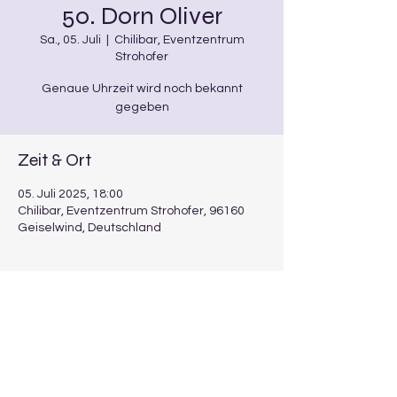
50. Dorn Oliver
Sa., 05. Juli
  |  
Chilibar, Eventzentrum
Strohofer
Genaue Uhrzeit wird noch bekannt
gegeben
Zeit & Ort
05. Juli 2025, 18:00
Chilibar, Eventzentrum Strohofer, 96160
Geiselwind, Deutschland
Über die Veranstaltung
Anzugsordnung: schwarz mit Polohemd
Noten: alle
Treffen um 18:00 Uhr am Schulhof 
Burgwindheim,