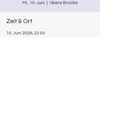
Mi., 10. Juni
  |  
Obere Brücke
Zeit & Ort
10. Juni 2026, 22:00
Obere Brücke, Kirchpl. 6, 96154
Burgwindheim, Deutschland
Diese Veranstaltung teilen