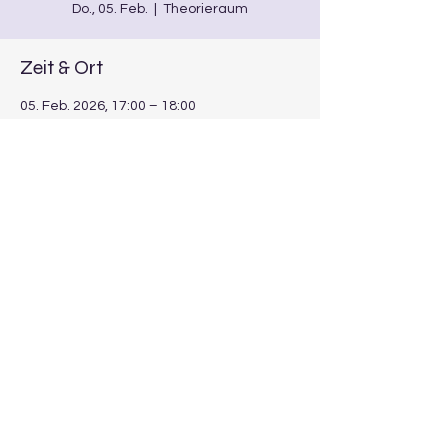
Do., 05. Feb.
  |  
Theorieraum
Zeit & Ort
05. Feb. 2026, 17:00 – 18:00
Theorieraum, Kirchpl. 6, 96154
Burgwindheim, Deutschland
Diese Veranstaltung teilen