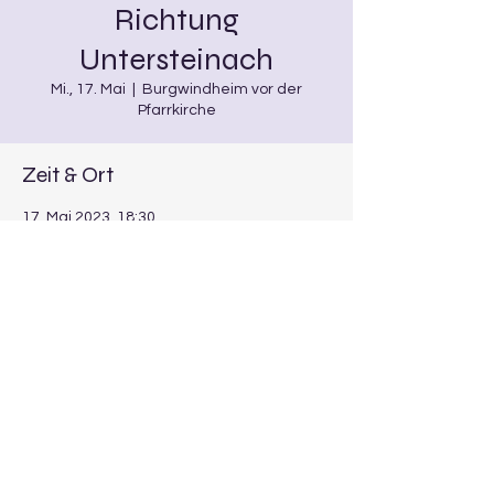
Richtung
Untersteinach
Mi., 17. Mai
  |  
Burgwindheim vor der
Pfarrkirche
Zeit & Ort
17. Mai 2023, 18:30
Burgwindheim vor der Pfarrkirche,
Burgwindheim, Deutschland
Über die Veranstaltung
Anzugsordnung: 
zivil
Noten: 
KL