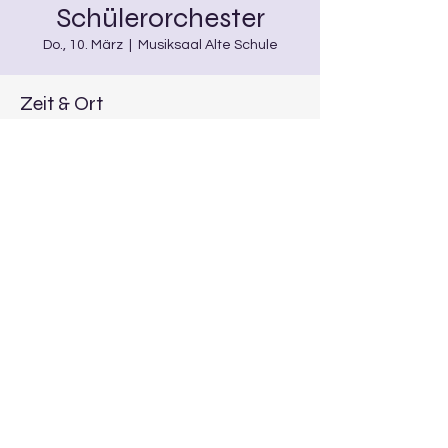
Schülerorchester
Do., 10. März
  |  
Musiksaal Alte Schule
Zeit & Ort
10. März 2022, 18:00 – 19:00
Musiksaal Alte Schule, Burgwindheim
Diese Veranstaltung teilen