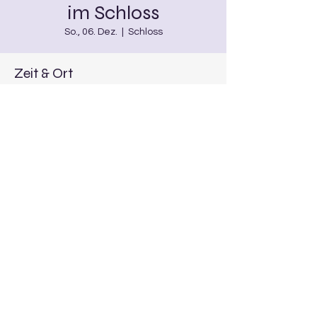
im Schloss
So., 06. Dez.
  |  
Schloss
Zeit & Ort
06. Dez. 2026, 14:00
Schloss, Hauptstraße, 96154
Burgwindheim, Deutschland
Diese Veranstaltung teilen